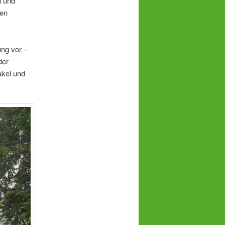
n und
ßen
ung vor –
der
akel und