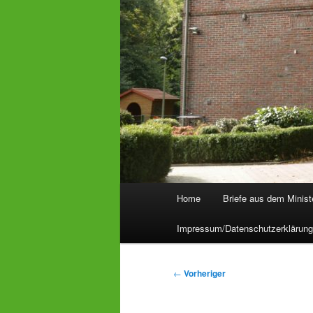
Hauptmenü
Home
Briefe aus dem Minist
Impressum/Datenschutzerklärun
Beitragsnavigation
←
Vorheriger