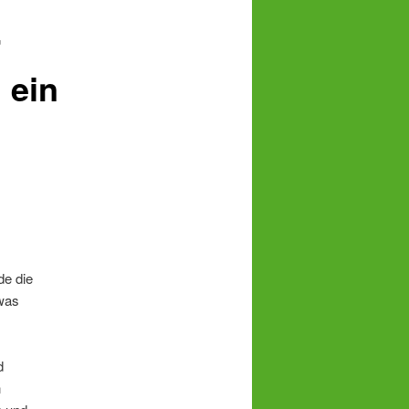
r
 ein
de die
was
d
n