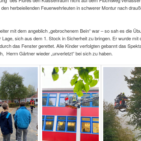
ung“ des Flures den Klassenraum nicht auf dem Fluchtweg verlasse
 den herbeieilenden Feuerwehrleuten in schwerer Montur nach drau
leiter mit dem angeblich „gebrochenem Bein“ war – so sah es die Üb
er Lage, sich aus dem 1. Stock in Sicherheit zu bringen. Er wurde mit 
 durch das Fenster gerettet. Alle Kinder verfolgten gebannt das Spekt
ch, Herrn Gärtner wieder „unverletzt“ bei sich zu haben.