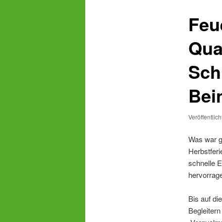
Feu
Qua
Sch
Be
Veröffentlic
Was war g
Herbstferi
schnelle 
hervorrage
Bis auf di
Begleiter