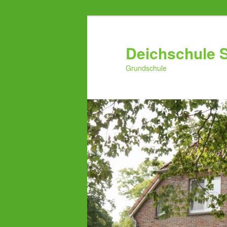
Zum
primären
Inhalt
Deichschule 
springen
Grundschule