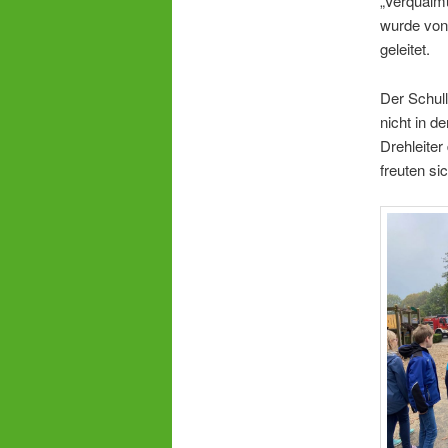
„Verqualm
wurde von
geleitet.
Der Schul
nicht in d
Drehleiter
freuten si