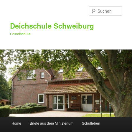
Zum
primären
Such
Inhalt
springen
Deichschule Schweiburg
Grundschule
Hauptmenü
Home
Briefe aus dem Ministerium
Schulleben