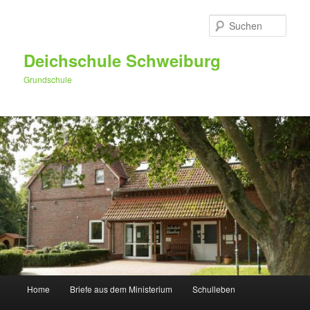
Zum
primären
Such
Inhalt
springen
Deichschule Schweiburg
Grundschule
Hauptmenü
Home
Briefe aus dem Ministerium
Schulleben