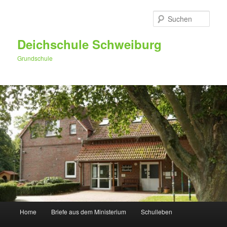
Zum
Zum
primären
sekundären
Such
Inhalt
Inhalt
springen
springen
Deichschule Schweiburg
Grundschule
Hauptmenü
Home
Briefe aus dem Ministerium
Schulleben